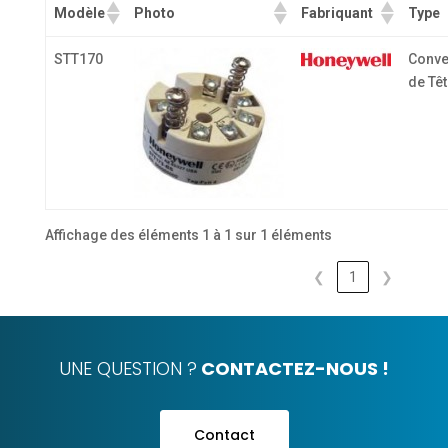
Modèle
Photo
Fabriquant
Type
STT170
Conve
de Tê
Affichage des éléments 1 à 1 sur 1 éléments
❮
1
❯
UNE QUESTION ?
CONTACTEZ-NOUS !
Contact