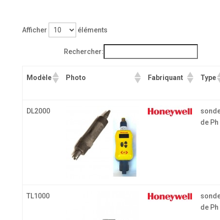
Afficher
éléments
Rechercher:
Modèle
Photo
Fabriquant
Type
DL2000
sond
de Ph
TL1000
sond
de Ph