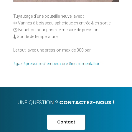
Tuyautage d'une bouteille neuve, avec :
⚙️ Vannes à boisseau sphérique en entrée & en sortie
🕛 Bouchon pour prise de mesure de pression
🌡️ Sonde de température
Le tout, avec une pression max de 300 bar.
#gaz
#pressure
#temperature
#instrumentation
UNE QUESTION ?
CONTACTEZ-NOUS !
Contact