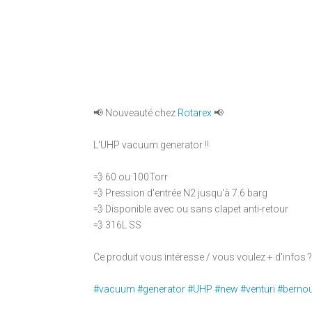
📢 Nouveauté chez
Rotarex
📢
L'UHP vacuum generator !!
💨 60 ou 100Torr
💨 Pression d'entrée N2 jusqu'à 7.6 barg
💨 Disponible avec ou sans clapet anti-retour
💨 316L SS
Ce produit vous intéresse / vous voulez + d'infos 
#vacuum
#generator
#UHP
#new
#venturi
#bernou