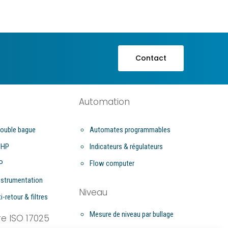
Contact
Automation
ouble bague
Automates programmables
UHP
Indicateurs & régulateurs
P
Flow computer
nstrumentation
Niveau
i-retour & filtres
Mesure de niveau par bullage
re ISO 17025