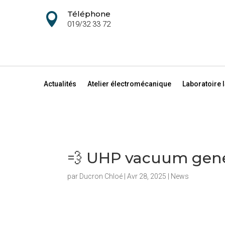
Téléphone

019/32 33 72
Actualités
Atelier électromécanique
Laboratoire 
💨 UHP vacuum gene
par
Ducron Chloé
|
Avr 28, 2025
|
News