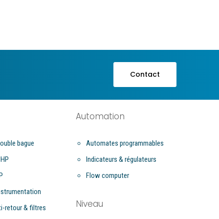
Contact
Automation
ouble bague
Automates programmables
UHP
Indicateurs & régulateurs
P
Flow computer
nstrumentation
Niveau
i-retour & filtres