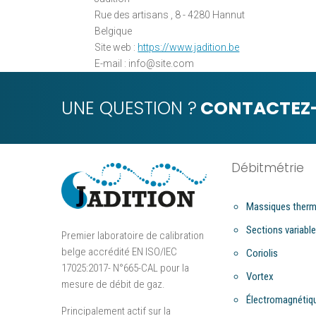
Rue des artisans , 8 - 4280 Hannut
Belgique
Site web :
https://www.jadition.be
E-mail :
info@
site.com
UNE QUESTION ?
CONTACTEZ-
Débitmétrie
Massiques therm
Sections variabl
Premier laboratoire de calibration
belge accrédité EN ISO/IEC
Coriolis
17025:2017- N°665-CAL pour la
Vortex
mesure de débit de gaz.
Électromagnétiq
Principalement actif sur la