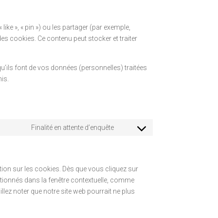
e », « pin ») ou les partager (par exemple,
s cookies. Ce contenu peut stocker et traiter
 qu’ils font de vos données (personnelles) traitées
is.
Finalité en attente d’enquête
Consent
to
service
divers
tion sur les cookies. Dès que vous cliquez sur
ectionnés dans la fenêtre contextuelle, comme
llez noter que notre site web pourrait ne plus