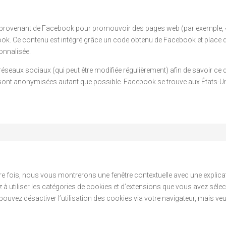
provenant de Facebook pour promouvoir des pages web (par exemple, « lik
k. Ce contenu est intégré grâce un code obtenu de Facebook et place de
onnalisée.
es réseaux sociaux (qui peut être modifiée régulièrement) afin de savoir ce
 sont anonymisées autant que possible. Facebook se trouve aux États-Un
re fois, nous vous montrerons une fenêtre contextuelle avec une explica
z à utiliser les catégories de cookies et d’extensions que vous avez sél
pouvez désactiver l’utilisation des cookies via votre navigateur, mais veui