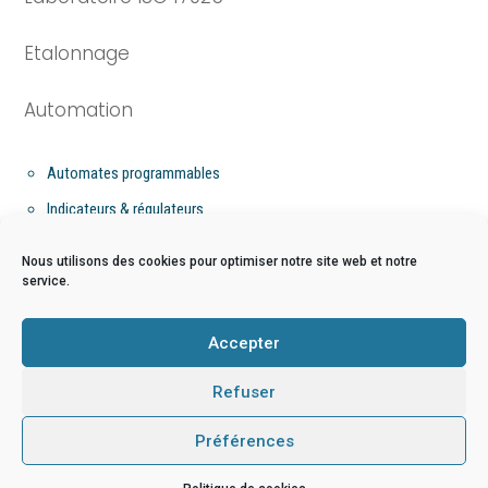
Etalonnage
Automation
Automates programmables
Indicateurs & régulateurs
Flow computer
Nous utilisons des cookies pour optimiser notre site web et notre
service.
Niveau
Accepter
Mesure de niveau par bullage
Refuser
Préférences
Copyright © 2026 - Jadition All rights reserved |
EasyOnWeb