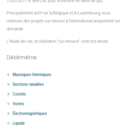
17025:2017- N°665-CAL pour la mesure de débit de gaz.
Principalement actif sur la Belgique et le Luxembourg, nous
réalisons des projets sur-mesure à l’international uniquement sur
demande.
L’étude de cas, la réalisation “sur-mesure”​ sont nos atouts.
Débitmétrie
Massiques thermiques
Sections variables
Coriolis
Vortex
Électromagnétiques
Liquide