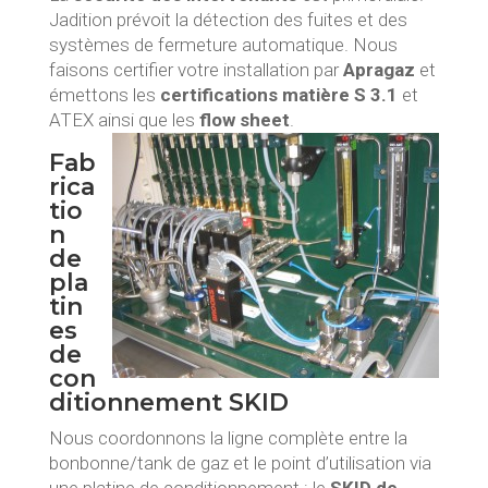
Jadition prévoit la détection des fuites et des
systèmes de fermeture automatique. Nous
faisons certifier votre installation par
Apragaz
et
émettons les
certifications matière S 3.1
et
ATEX ainsi que les
flow sheet
.
Fab
rica
tio
n
de
pla
tin
es
de
con
ditionnement SKID
Nous coordonnons la ligne complète entre la
bonbonne/tank de gaz et le point d’utilisation via