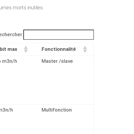
umes morts inutiles.
echercher:
bit max
Fonctionnalité
6 m3n/h
Master /slave
m3n/h
Multifonction