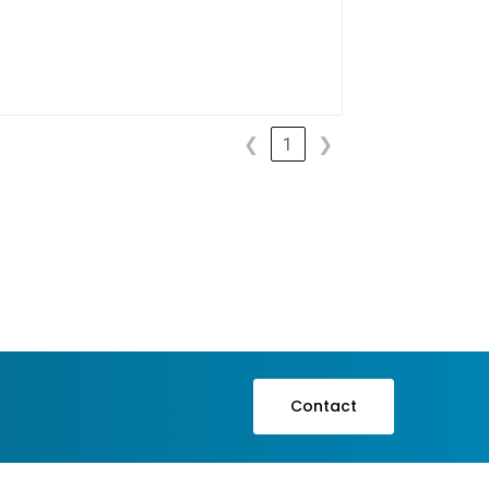
❮
1
❯
Contact